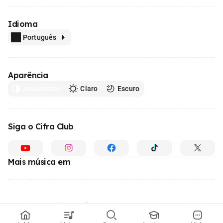
Idioma
Português
Aparência
Automático
Claro
Escuro
Siga o Cifra Club
Mais música em
Feito com
em todo o Brasil
© 1996 - 2026, o maior site de ensino de música do Brasil