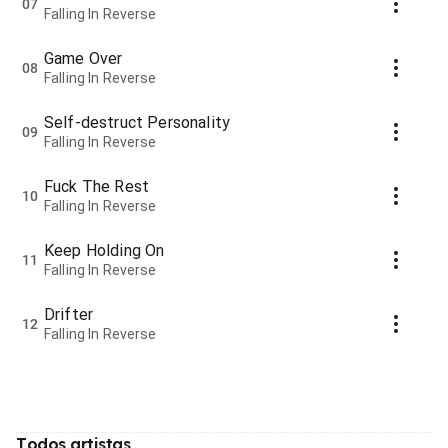
07
Falling In Reverse
Game Over
08
Falling In Reverse
Self-destruct Personality
09
Falling In Reverse
Fuck The Rest
10
Falling In Reverse
Keep Holding On
11
Falling In Reverse
Drifter
12
Falling In Reverse
Todos artistas