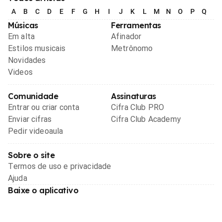
A
B
C
D
E
F
G
H
I
J
K
L
M
N
O
P
Q
R
Músicas
Ferramentas
Em alta
Afinador
Estilos musicais
Metrônomo
Novidades
Videos
Comunidade
Assinaturas
Entrar ou criar conta
Cifra Club PRO
Enviar cifras
Cifra Club Academy
Pedir videoaula
Sobre o site
Termos de uso e privacidade
Ajuda
Baixe o aplicativo