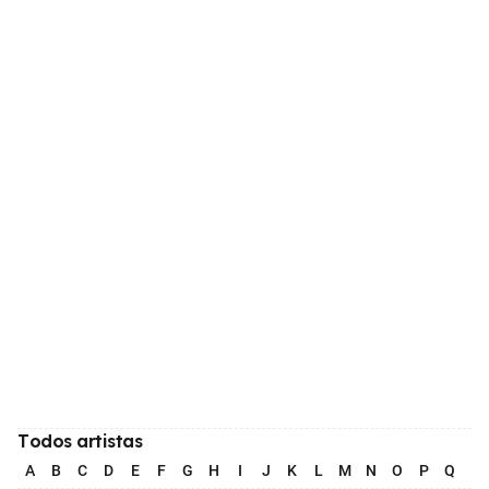
Todos artistas
A
B
C
D
E
F
G
H
I
J
K
L
M
N
O
P
Q
R