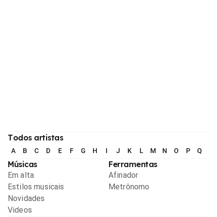
Todos artistas
A
B
C
D
E
F
G
H
I
J
K
L
M
N
O
P
Q
R
Músicas
Ferramentas
Em alta
Afinador
Estilos musicais
Metrônomo
Novidades
Videos