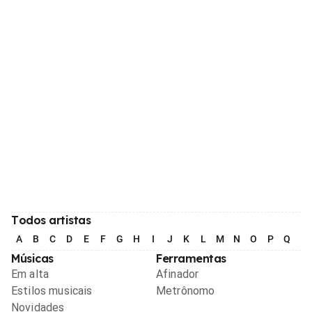
Todos artistas
A
B
C
D
E
F
G
H
I
J
K
L
M
N
O
P
Q
R
Músicas
Ferramentas
Em alta
Afinador
Estilos musicais
Metrônomo
Novidades