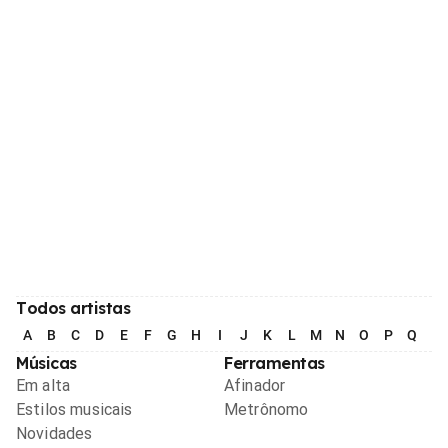
Todos artistas
A
B
C
D
E
F
G
H
I
J
K
L
M
N
O
P
Q
R
Músicas
Ferramentas
Em alta
Afinador
Estilos musicais
Metrônomo
Novidades