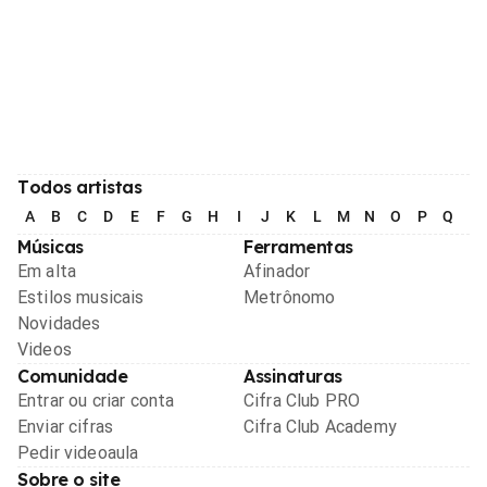
Todos artistas
A
B
C
D
E
F
G
H
I
J
K
L
M
N
O
P
Q
R
Músicas
Ferramentas
Em alta
Afinador
Estilos musicais
Metrônomo
Novidades
Videos
Comunidade
Assinaturas
Entrar ou criar conta
Cifra Club PRO
Enviar cifras
Cifra Club Academy
Pedir videoaula
Sobre o site