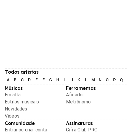
Todos artistas
A
B
C
D
E
F
G
H
I
J
K
L
M
N
O
P
Q
R
Músicas
Ferramentas
Em alta
Afinador
Estilos musicais
Metrônomo
Novidades
Videos
Comunidade
Assinaturas
Entrar ou criar conta
Cifra Club PRO