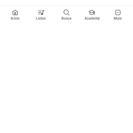
Início
Listas
Busca
Academy
Mais
Todos artistas
A
B
C
D
E
F
G
H
I
J
K
L
M
N
O
P
Q
R
Músicas
Ferramentas
Em alta
Afinador
Estilos musicais
Metrônomo
Novidades
Videos
Comunidade
Assinaturas
Entrar ou criar conta
Cifra Club PRO
Enviar cifras
Cifra Club Academy
Pedir videoaula