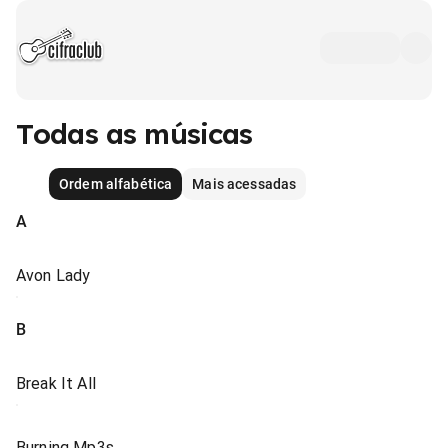
Todas as músicas
Ordem alfabética
Mais acessadas
A
Avon Lady
B
Break It All
Burning Mp3s