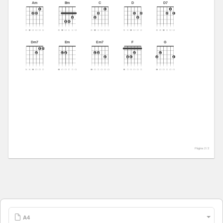
Am
Bm
C
D
D7
1
1
1
2
3
2
1
2
2
3
2
3
3
3
4
Dm7
Em
Em7
F
G
1
2
3
1
2
1
2
2
1
3
3
4
2
3
Página 2 /
2