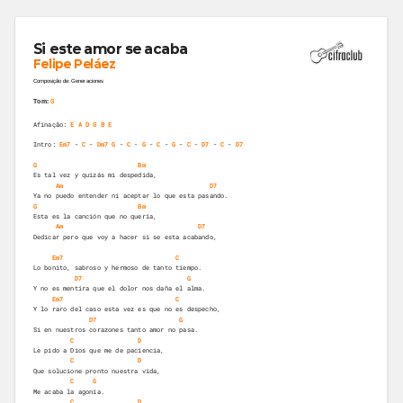
Si este amor se acaba
Felipe Peláez
Composição de: Generaciones
G
Tom:
Afinação:
E A D G B E
Intro: 
Em7
 - 
C
 - 
Dm7
G
 - 
C
 - 
G
 - 
C
 - 
G
 - 
C
 - 
D7
 - 
C
 - 
D7
G
Bm
Es tal vez y quizás mi despedida,
Am
D7
Ya no puedo entender ni aceptar lo que esta pasando.
G
Bm
Esta es la canción que no quería,
Am
D7
Dedicar pero que voy a hacer si se esta acabando,
Em7
C
Lo bonito, sabroso y hermoso de tanto tiempo.
D7
G
Y no es mentira que el dolor nos daña el alma.
Em7
C
Y lo raro del caso esta vez es que no es despecho,
D7
G
Si en nuestros corazones tanto amor no pasa.
C
D
Le pido a Dios que me de paciencia,
C
D
Que solucione pronto nuestra vida,
C
G
Me acaba la agonía.
C
D