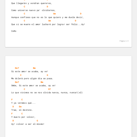
Que llegarán y vendran quereres,
C
D
Como universo nuevo pa' olvidarnos,
C
Am
D
Aunque confieso que no es lo que quiero y me duele decir,
C
Am
D
Que si se muere el amor lucharé por lograr ser feliz...Ay!
CoRo
Página 1 /
2
Em7
Bm
Si este amor se acaba, ay ve!
C
G
Me dolerá pero algún día se pasa.
Em7
Bm
Ombe, Si este amor se acaba, ay ve!
C
D7
Lo que vivimos no se nos olvida nunca, nunca, nunca!(x2)
F
C
Y ya veremos qué...
D
Em
Trae, el destino.
F
C
Y muero por volver,
D
G
Ay! volver a ser el mismo!