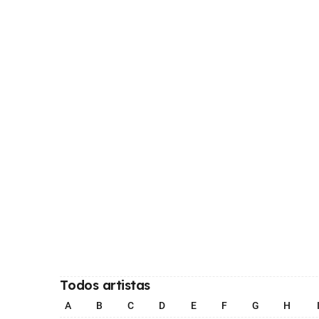
Todos artistas
A
B
C
D
E
F
G
H