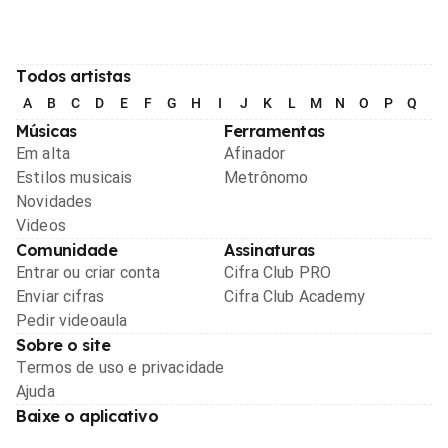
Todos artistas
A
B
C
D
E
F
G
H
I
J
K
L
M
N
O
P
Q
R
Músicas
Ferramentas
Em alta
Afinador
Estilos musicais
Metrônomo
Novidades
Videos
Comunidade
Assinaturas
Entrar ou criar conta
Cifra Club PRO
Enviar cifras
Cifra Club Academy
Pedir videoaula
Sobre o site
Termos de uso e privacidade
Ajuda
Baixe o aplicativo