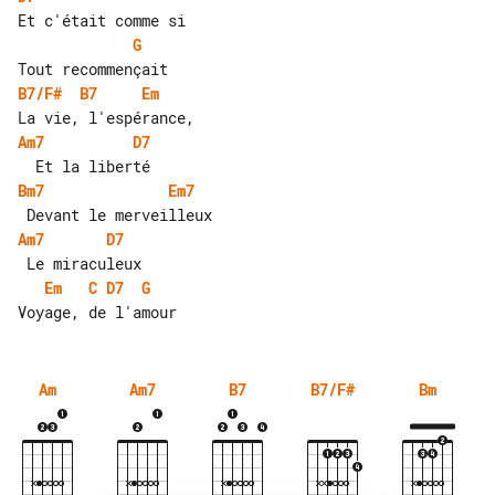
G
B7/F#
B7
Em
Am7
D7
Bm7
Em7
Am7
D7
Em
C
D7
G
Am
Am7
B7
B7/F#
Bm