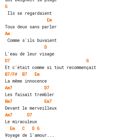
G
Em
Am
D
D7
G
B7/F#
B7
Em
Am7
D7
Bm7
Em7
Am7
D7
Em
C
D
G
Voyage de l'amour...
