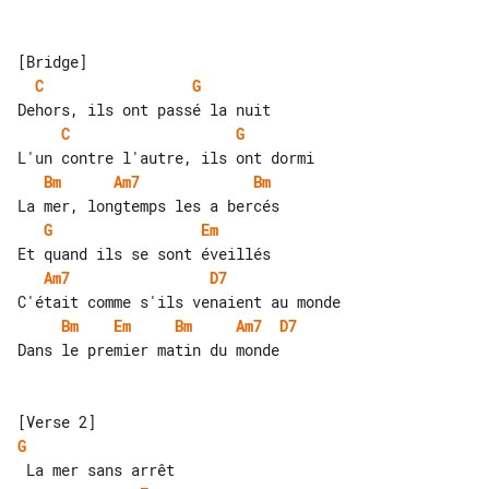
C
G
C
G
Bm
Am7
Bm
G
Em
Am7
D7
Bm
Em
Bm
Am7
D7
Dans le premier matin du monde

G