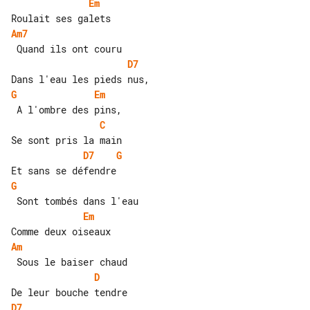
Em
Am7
D7
G
Em
C
D7
G
G
Em
Am
D
D7