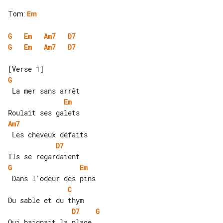
Tom
:
Em
G
Em
Am7
D7
G
Em
Am7
D7
G
Em
Am7
D7
G
Em
C
D7
G