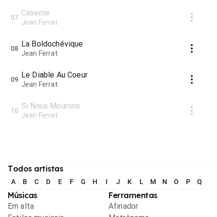
Caserne
07
Jean Ferrat
La Boldochévique
08
Jean Ferrat
Le Diable Au Coeur
09
Jean Ferrat
Si Nous Mourons
10
Jean Ferrat
Todos artistas
A
B
C
D
E
F
G
H
I
J
K
L
M
N
O
P
Q
R
Músicas
Ferramentas
Em alta
Afinador