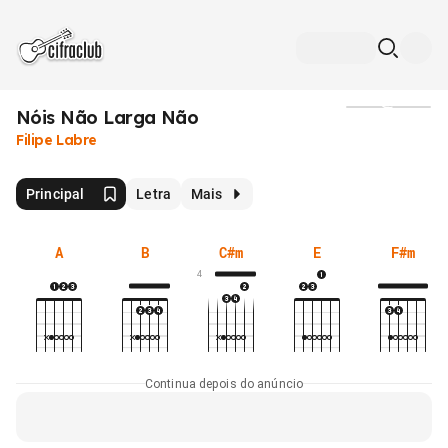
Nóis Não Larga Não
Mídia
Filipe Labre
Principal
Letra
Mais
A
B
C#m
E
F#m
4
Continua depois do anúncio