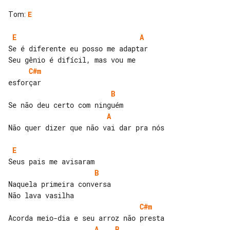
Tom
:
E
E
A
Se é diferente eu posso me adaptar

C#m
B
A
Não quer dizer que não vai dar pra nós

E
B
Naquela primeira conversa

C#m
A
B