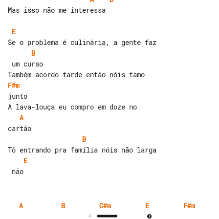
Mas isso não me interessa

E
B
 um curso

F#m
junto

A
B
E
A
B
C#m
E
F#m
4