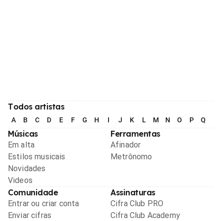
Todos artistas
A
B
C
D
E
F
G
H
I
J
K
L
M
N
O
P
Q
R
Músicas
Ferramentas
Em alta
Afinador
Estilos musicais
Metrônomo
Novidades
Videos
Comunidade
Assinaturas
Entrar ou criar conta
Cifra Club PRO
Enviar cifras
Cifra Club Academy