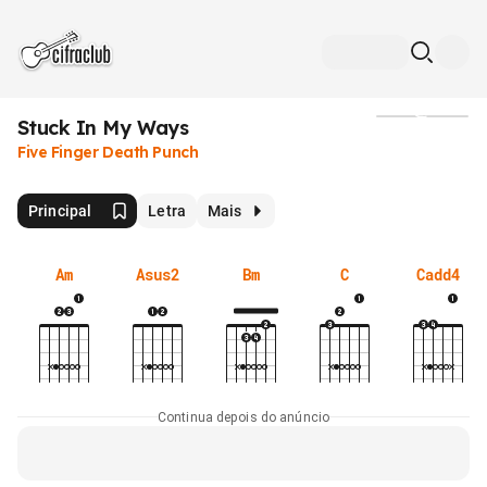
Stuck In My Ways
Mídia
Five Finger Death Punch
Principal
Letra
Mais
Am
Asus2
Bm
C
Cadd4
Continua depois do anúncio