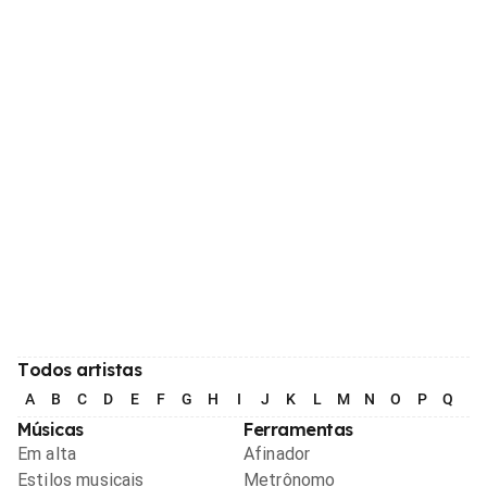
Todos artistas
A
B
C
D
E
F
G
H
I
J
K
L
M
N
O
P
Q
R
Músicas
Ferramentas
Em alta
Afinador
Estilos musicais
Metrônomo