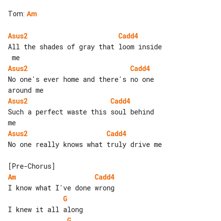
Tom
:
Am
Asus2
Cadd4
All the shades of gray that loom inside

Asus2
Cadd4
No one's ever home and there's no one 

Asus2
Cadd4
Such a perfect waste this soul behind 

Asus2
Cadd4
No one really knows what truly drive me

Am
Cadd4
G
G