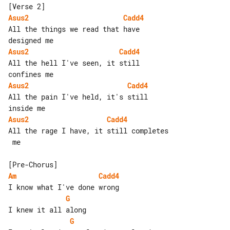
Asus2
Cadd4
All the things we read that have 

Asus2
Cadd4
All the hell I've seen, it still 

Asus2
Cadd4
All the pain I've held, it's still 

Asus2
Cadd4
All the rage I have, it still completes

 me

Am
Cadd4
G
G