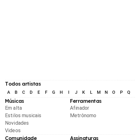
Todos artistas
A
B
C
D
E
F
G
H
I
J
K
L
M
N
O
P
Q
R
Músicas
Ferramentas
Em alta
Afinador
Estilos musicais
Metrônomo
Novidades
Videos
Comunidade
Assinaturas