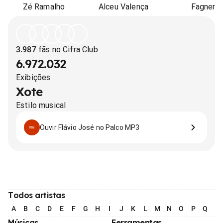
Zé Ramalho
Alceu Valença
Fagner
3.987
fãs no Cifra Club
6.972.032
Exibições
Xote
Estilo musical
Ouvir Flávio José no Palco MP3
Todos artistas
A
B
C
D
E
F
G
H
I
J
K
L
M
N
O
P
Q
R
Músicas
Ferramentas