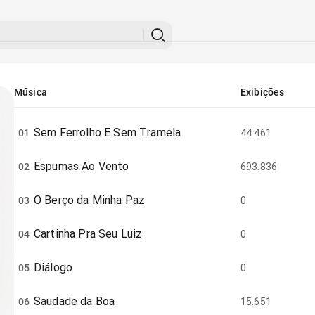
Música
Exibições
Sem Ferrolho E Sem Tramela
01
44.461
Espumas Ao Vento
02
693.836
O Berço da Minha Paz
03
0
Cartinha Pra Seu Luiz
04
0
Diálogo
05
0
Saudade da Boa
06
15.651