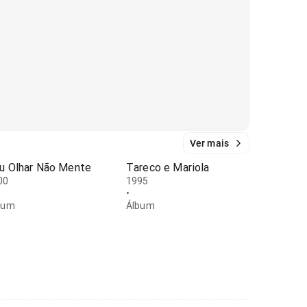
Ver mais
u Olhar Não Mente
Tareco e Mariola
00
1995
•
bum
Álbum