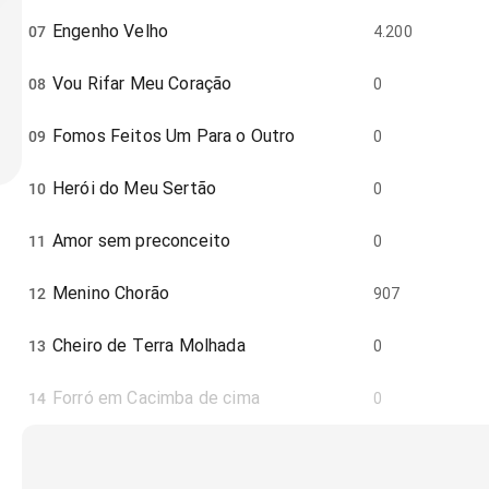
Engenho Velho
07
4.200
Vou Rifar Meu Coração
08
0
Fomos Feitos Um Para o Outro
09
0
Herói do Meu Sertão
10
0
Amor sem preconceito
11
0
Menino Chorão
12
907
Cheiro de Terra Molhada
13
0
Forró em Cacimba de cima
14
0