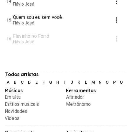
14
Flávio José
Quem sou eu sem você
15
Flávio José
Flavinho no Forró
16
Flávio José
Todos artistas
A
B
C
D
E
F
G
H
I
J
K
L
M
N
O
P
Q
R
Músicas
Ferramentas
Em alta
Afinador
Estilos musicais
Metrônomo
Novidades
Videos