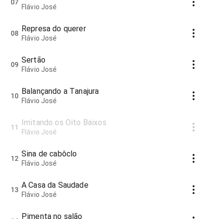
07
Flávio José
Represa do querer
08
Flávio José
Sertão
09
Flávio José
Balançando a Tanajura
10
Flávio José
Imitando os Oito Baixos
11
Flávio José
Sina de cabôclo
12
Flávio José
A Casa da Saudade
13
Flávio José
Pimenta no salão