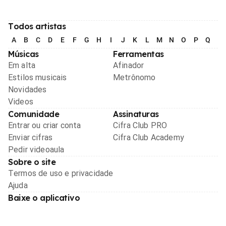
Todos artistas
A
B
C
D
E
F
G
H
I
J
K
L
M
N
O
P
Q
R
Músicas
Ferramentas
Em alta
Afinador
Estilos musicais
Metrônomo
Novidades
Videos
Comunidade
Assinaturas
Entrar ou criar conta
Cifra Club PRO
Enviar cifras
Cifra Club Academy
Pedir videoaula
Sobre o site
Termos de uso e privacidade
Ajuda
Baixe o aplicativo