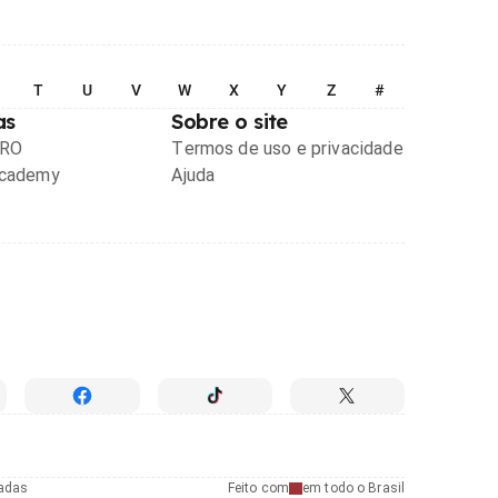
T
U
V
W
X
Y
Z
#
as
Sobre o site
PRO
Termos de uso e privacidade
Academy
Ajuda
radas
Feito com
em todo o Brasil