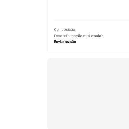
Composição
:
Essa informação está errada?
Enviar revisão