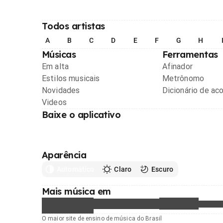
Todos artistas
A
B
C
D
E
F
G
H
Músicas
Ferramentas
Em alta
Afinador
Estilos musicais
Metrônomo
Novidades
Dicionário de ac
Videos
Baixe o aplicativo
Aparência
Automático
Claro
Escuro
Mais música em
O maior site de ensino de música do Brasil