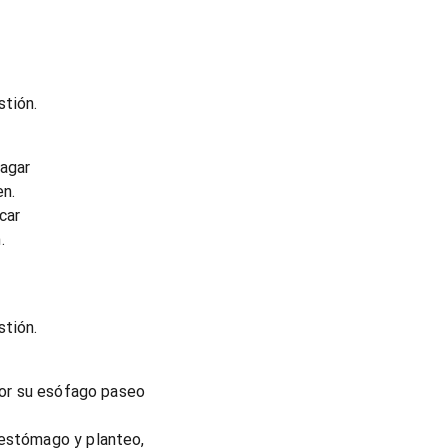
stión.
ragar
en.
car
.
stión.
 por su esófago paseo
 estómago y planteo,