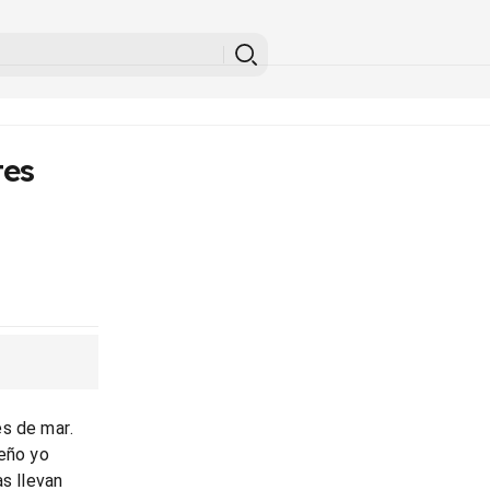
tes
es de mar.
ueño yo
as llevan