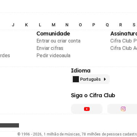
I
J
K
L
M
N
O
P
Q
R
S
Comunidade
Assinatur
Entrar ou criar conta
Cifra Club 
Enviar cifras
Cifra Club 
ordes
Pedir videoaula
Idioma
Português
Siga o Cifra Club
© 1996 - 2026, 1 milhão de músicas, 78 milhões de pessoas cadast