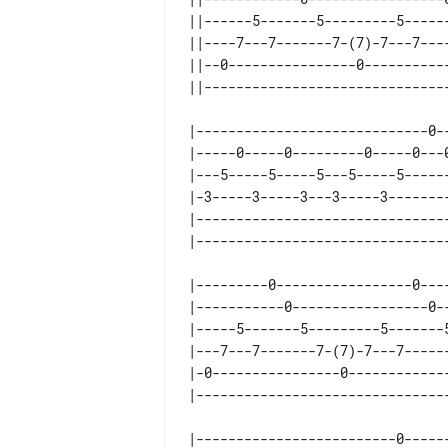
||------5-------5---------5-----
||----7---7-------7-(7)-7---7---
||--0----------------0----------
||------------------------------
|-----------------------------0-
|-----0-----0---------0-----0---
|---5-----5-----5---5-----5-----
|-3-----3-----3---3-----3-------
|-------------------------------
|---------0-----------------0---
|-----------0-----------------0-
|-----5-------5---------5-------
|---7---7-------7-(7)-7---7-----
|-0----------------0------------
|-------------------------0-----