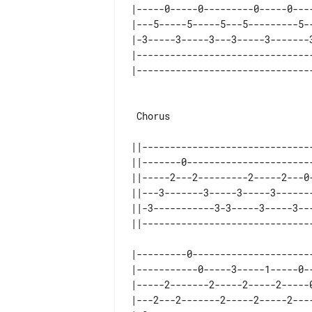
|-----0-----0---------0-----0---
|---5-----5-----5---5---------5-
|-3-----3-----3---3-----3-------
|-------------------------------
 Chorus

||-------------------------------
||-------0-----------------------
||-----2---2---------2-----2---0-
||---3-------3-----3-----3-------
||-3-----------3-3-----3-----3---
||-------------------------------
|---------0---------------------
|-----------0-----3-----1-----0-
|-----2-------2-----2-----2-----
|---2---2-------2-----2-----2---