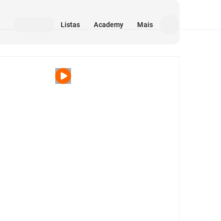
Listas
Academy
Mais
Mídia