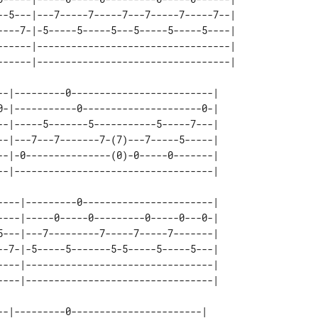
--5---|---7-----7-----7---7-----7-----7--|

----7-|-5-----5-----5---5-----5-----5----|

------|----------------------------------|

------|----------------------------------|

--|---------0-------------------------| 

0-|-----------0---------------------0-| 

--|-----5-------5-----------5-----7---| 

--|---7---7-------7-(7)---7-----5-----| 

--|-0---------------(0)-0-----0-------| 

----|---------0-----------------------| 

----|-----0-----0---------0-----0---0-| 

5---|---7---------7-----7-----7-------| 

--7-|-5-----5-------5-5-----5-----5---| 

----|---------------------------------| 

--|---------0-----------------------| 
