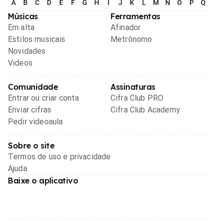
A
B
C
D
E
F
G
H
I
J
K
L
M
N
O
P
Q
R
Músicas
Ferramentas
Em alta
Afinador
Estilos musicais
Metrônomo
Novidades
Videos
Comunidade
Assinaturas
Entrar ou criar conta
Cifra Club PRO
Enviar cifras
Cifra Club Academy
Pedir videoaula
Sobre o site
Termos de uso e privacidade
Ajuda
Baixe o aplicativo