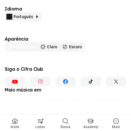
Idioma
Português
Aparência
Automático
Claro
Escuro
Siga o Cifra Club
Mais música em
Feito com
em todo o Brasil
© 1996 - 2026, o maior site de ensino de música do Brasil
Início
Listas
Busca
Academy
Mais