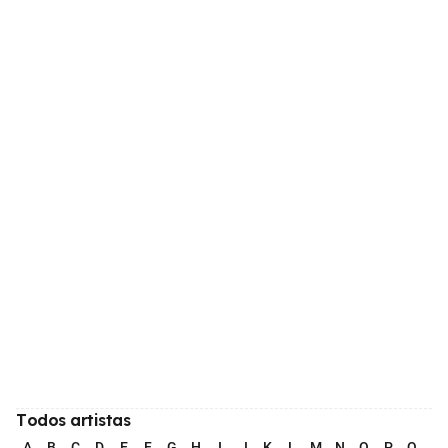
Todos artistas
A
B
C
D
E
F
G
H
I
J
K
L
M
N
O
P
Q
R