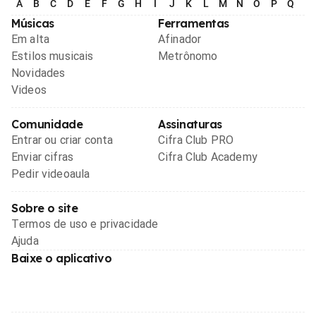
A
B
C
D
E
F
G
H
I
J
K
L
M
N
O
P
Q
R
Músicas
Ferramentas
Em alta
Afinador
Estilos musicais
Metrônomo
Novidades
Videos
Comunidade
Assinaturas
Entrar ou criar conta
Cifra Club PRO
Enviar cifras
Cifra Club Academy
Pedir videoaula
Sobre o site
Termos de uso e privacidade
Ajuda
Baixe o aplicativo