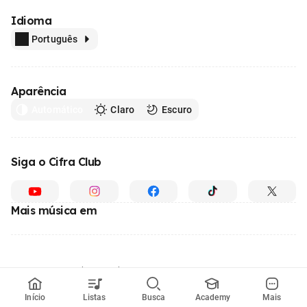
Idioma
Português
Aparência
Automático
Claro
Escuro
Siga o Cifra Club
Mais música em
Feito com
em todo o Brasil
© 1996 - 2026, o maior site de ensino de música do Brasil
Início
Listas
Busca
Academy
Mais