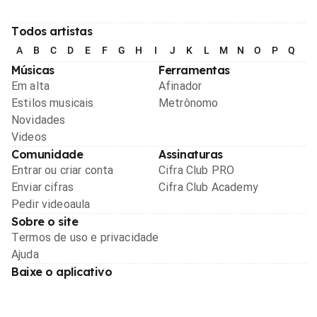
Todos artistas
A
B
C
D
E
F
G
H
I
J
K
L
M
N
O
P
Q
R
Músicas
Ferramentas
Em alta
Afinador
Estilos musicais
Metrônomo
Novidades
Videos
Comunidade
Assinaturas
Entrar ou criar conta
Cifra Club PRO
Enviar cifras
Cifra Club Academy
Pedir videoaula
Sobre o site
Termos de uso e privacidade
Ajuda
Baixe o aplicativo