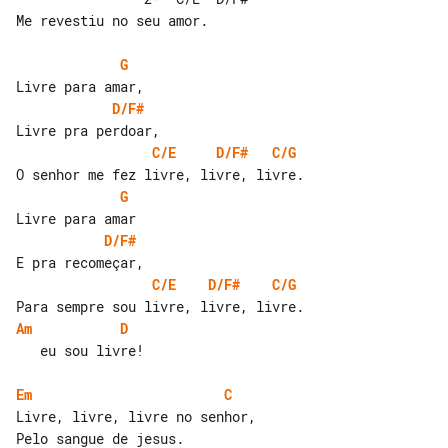
Me revestiu no seu amor.

G
D/F#
C/E
D/F#
C/G
G
D/F#
C/E
D/F#
C/G
Am
D
   eu sou livre!

Em
C
Livre, livre, livre no senhor,
