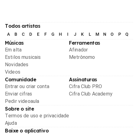
Todos artistas
A
B
C
D
E
F
G
H
I
J
K
L
M
N
O
P
Q
R
Músicas
Ferramentas
Em alta
Afinador
Estilos musicais
Metrônomo
Novidades
Videos
Comunidade
Assinaturas
Entrar ou criar conta
Cifra Club PRO
Enviar cifras
Cifra Club Academy
Pedir videoaula
Sobre o site
Termos de uso e privacidade
Ajuda
Baixe o aplicativo