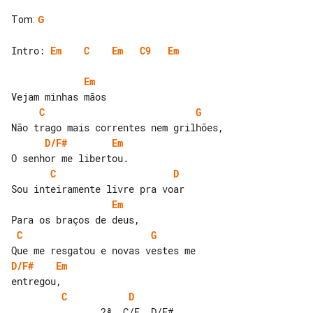
Tom
:
G
Intro: 
Em
C
Em
C9
Em
Em
C
G
D/F#
Em
C
D
Em
C
G
D/F#
Em
C
D
                2ª  C/E  D/F#
