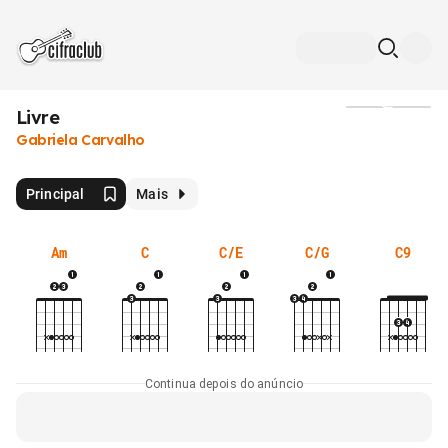
Livre
Mídia
Gabriela Carvalho
Principal
Mais
Am
C
C/E
C/G
C9
Continua depois do anúncio