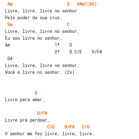
Am
D
D#m7(b5)
Livre, livre, livre no senhor

Em
C
Livre, livre, livre no senhor,

Eu sou livre no senhor.

Am                  1ª    D

                    2ª    D C/E    D/F#

 D4

Livre, livre, livre no senhor,

Você é livre no senhor. (2x)

G
Livre para amar,

D/F#
C/E
D/F#
C/G