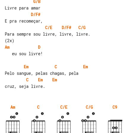
G/B
D/F#
C/E
D/F#
C/G
Para sempre sou livre, livre, livre. 

Am
D
   eu sou livre!

Em
C
Em
C
Em
Em
Am
C
C/E
C/G
C9