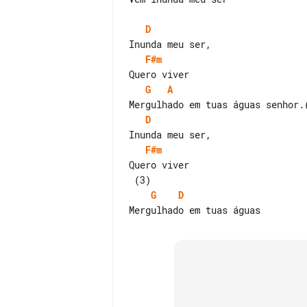
D
F#m
G
A
D
F#m
Quero viver

G
D