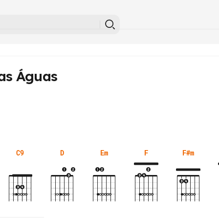
as Águas
C9
D
Em
F
F#m