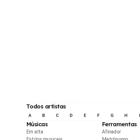
Todos artistas
A
B
C
D
E
F
G
H
Músicas
Ferramentas
Em alta
Afinador
Estilos musicais
Metrônomo