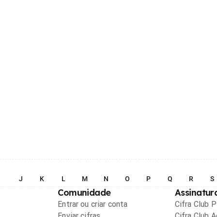
I
J
K
L
M
N
O
P
Q
R
S
Comunidade
Assinatur
Entrar ou criar conta
Cifra Club 
Enviar cifras
Cifra Club 