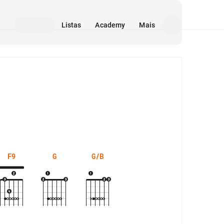
Listas
Academy
Mais
Mídia
F9
G
G/B