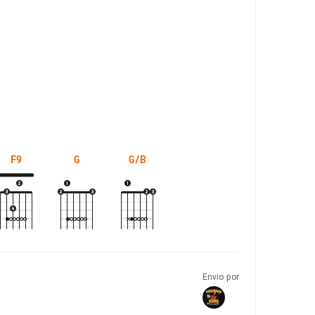
F9
G
G/B
Envio por