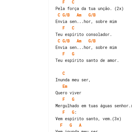
F
C
C
G/B
Am
G/B
F
C
C
G/B
Am
G/B
F
G
Teu espírito santo de amor.

C
Em
F
G
F
G
:

F
G
A
Vem inunda meu ser
