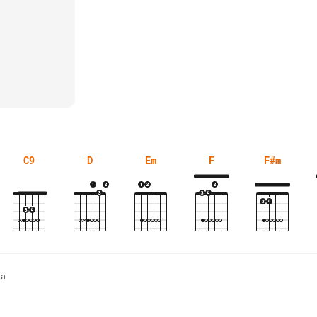
C9
D
Em
F
F#m
sa