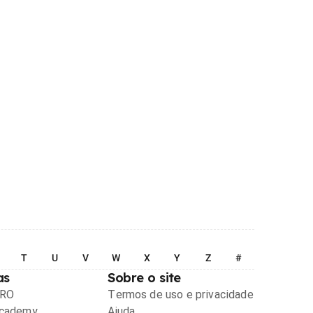
T
U
V
W
X
Y
Z
#
as
Sobre o site
PRO
Termos de uso e privacidade
Academy
Ajuda