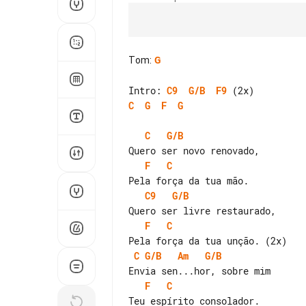
Tom
:
G
Intro: 
C9
G/B
F9
C
G
F
G
C
G/B
F
C
C9
G/B
F
C
C
G/B
Am
G/B
F
C