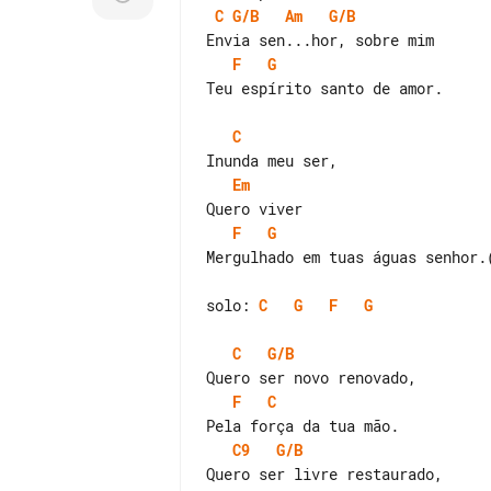
C
G/B
Am
G/B
F
G
Teu espírito santo de amor.

C
Em
F
G
Mergulhado em tuas águas senhor.(
solo: 
C
G
F
G
C
G/B
F
C
C9
G/B