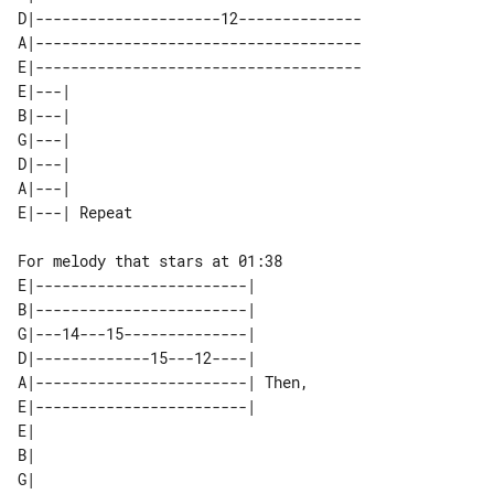
D|---------------------12--------------

A|-------------------------------------

E|-------------------------------------

E|---|        

B|---|        

G|---|        

D|---|        

A|---|        

E|------------------------|       

B|------------------------|       

G|---14---15--------------|       

D|-------------15---12----|       

A|------------------------| Then, 

E|------------------------|       

E|                                     

B|                                     

G|                                     
