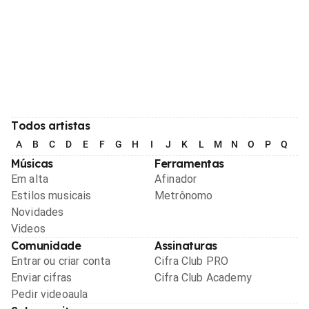
Todos artistas
A
B
C
D
E
F
G
H
I
J
K
L
M
N
O
P
Q
R
Músicas
Ferramentas
Em alta
Afinador
Estilos musicais
Metrônomo
Novidades
Videos
Comunidade
Assinaturas
Entrar ou criar conta
Cifra Club PRO
Enviar cifras
Cifra Club Academy
Pedir videoaula