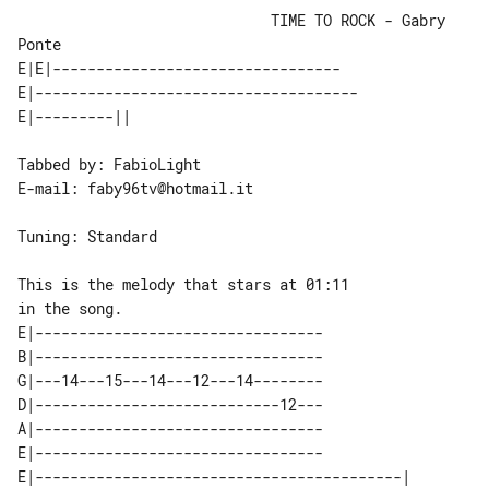
                             TIME TO ROCK - Gabry 
Ponte

E|E|---------------------------------

E|-------------------------------------

Tabbed by: FabioLight

E-mail: faby96tv@hotmail.it

Tuning: Standard

This is the melody that stars at 01:11 

E|---------------------------------

B|---------------------------------

G|---14---15---14---12---14--------

D|----------------------------12---

A|---------------------------------

E|---------------------------------

E|------------------------------------------| 
