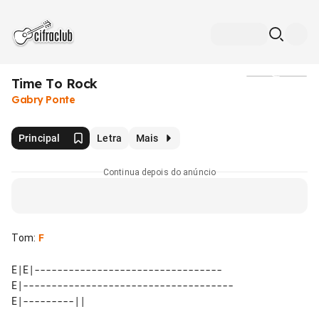
Time To Rock
Mídia
Gabry Ponte
Principal
Letra
Mais
Continua depois do anúncio
Tom
:
F
E|E|---------------------------------

E|-------------------------------------
