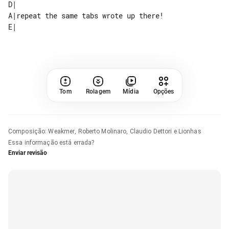
D|                                     

A|repeat the same tabs wrote up there! 

Tom
Rolagem
Mídia
Opções
Composição
:
Weakmer, Roberto Molinaro, Claudio Dettori e Lionhas
Essa informação está errada?
Enviar revisão