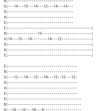
B|---------------------------------

G|---14---15---14---12---14---14---

D|---------------------------------

A|---------------------------------

E|---------------------------------

E|------------------------------------------| 

B|---------------15-------------------------| 

G|14---15---14--------14---12---------------| 

D|------------------------------------------| 

A|------------------------------------------| 

E|-----------------------------------

B|-----------------------------------

G|---12---14---12---10---12--12---12-

D|-----------------------------------

A|-----------------------------------

E|-----------------------------------

E|-------------------------------------

B|-------------------------------------

G|--14---12---10---9-------------------
