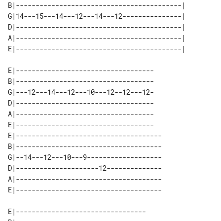
B|------------------------------------------| 

G|14---15---14---12---14---12---------------| 

D|------------------------------------------| 

A|------------------------------------------| 

E|-----------------------------------

B|-----------------------------------

G|---12---14---12---10---12--12---12-

D|-----------------------------------

A|-----------------------------------

E|-----------------------------------

E|-------------------------------------

B|-------------------------------------

G|--14---12---10---9-------------------

D|---------------------12--------------

A|-------------------------------------

E|---------------------------------
