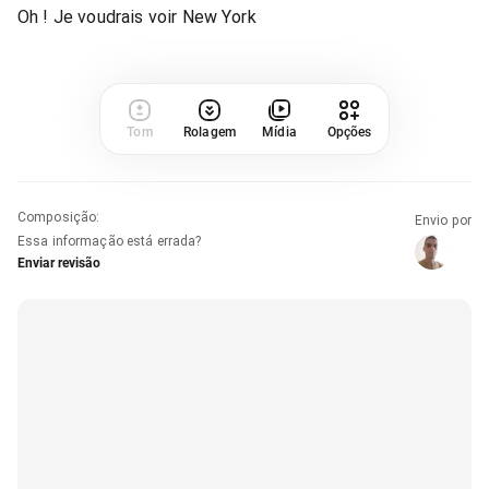
Oh ! Je voudrais voir New York
Tom
Rolagem
Mídia
Opções
Composição
:
Envio por
Essa informação está errada?
Enviar revisão