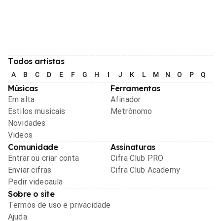
Todos artistas
A
B
C
D
E
F
G
H
I
J
K
L
M
N
O
P
Q
R
Músicas
Ferramentas
Em alta
Afinador
Estilos musicais
Metrônomo
Novidades
Videos
Comunidade
Assinaturas
Entrar ou criar conta
Cifra Club PRO
Enviar cifras
Cifra Club Academy
Pedir videoaula
Sobre o site
Termos de uso e privacidade
Ajuda