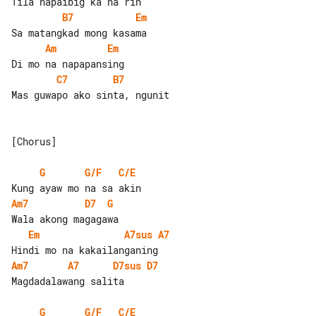
B7
Em
Am
Em
C7
B7
Mas guwapo ako sinta, ngunit

[Chorus]

G
G/F
C/E
Am7
D7
G
Em
A7sus
A7
Am7
A7
D7sus
D7
Magdadalawang salita

G
G/F
C/E