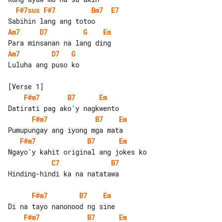
F#7sus
F#7
Bm7
E7
Am7
D7
G
Em
Am7
D7
G
Luluha ang puso ko

F#m7
B7
Em
F#m7
B7
Em
F#m7
B7
Em
C7
B7
Hinding-hindi ka na natatawa

F#m7
B7
Em
F#m7
B7
Em