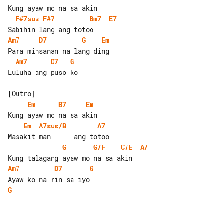
F#7sus
F#7
Bm7
E7
Am7
D7
G
Em
Am7
D7
G
Luluha ang puso ko

Em
B7
Em
Em
A7sus/B
A7
G
G/F
C/E
A7
Am7
D7
G
G