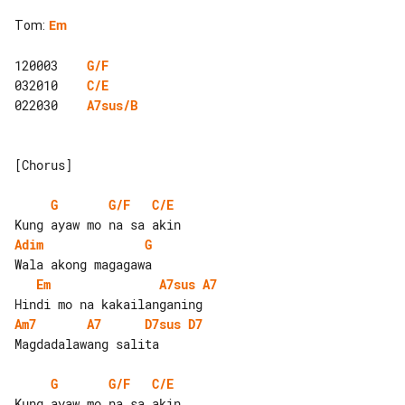
Tom
:
Em
120003    
G/F
032010    
C/E
022030    
A7sus/B
[Chorus]

G
G/F
C/E
Adim
G
Em
A7sus
A7
Am7
A7
D7sus
D7
Magdadalawang salita

G
G/F
C/E