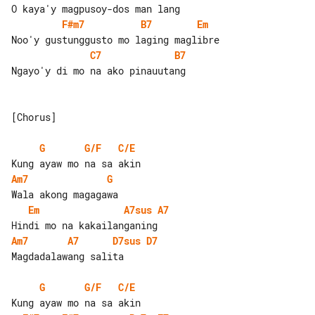
F#m7
B7
Em
C7
B7
Ngayo'y di mo na ako pinauutang

[Chorus]

G
G/F
C/E
Am7
G
Em
A7sus
A7
Am7
A7
D7sus
D7
Magdadalawang salita

G
G/F
C/E