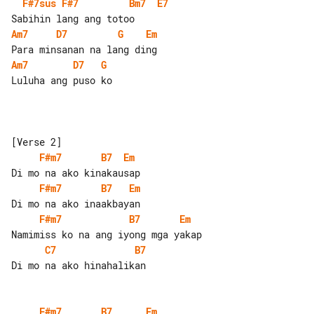
F#7sus
F#7
Bm7
E7
Am7
D7
G
Em
Am7
D7
G
Luluha ang puso ko

F#m7
B7
Em
F#m7
B7
Em
F#m7
B7
Em
C7
B7
Di mo na ako hinahalikan

F#m7
B7
Em