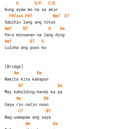
G
G/F
C/E
F#7sus
F#7
Bm7
E7
Am7
D7
G
Em
Am7
D7
G
Luluha ang puso ko

Am
Em
B7
Em
Am
Em
C7
B7
Am
Em