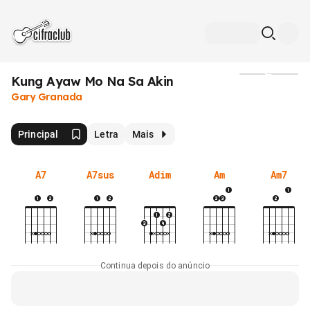
Kung Ayaw Mo Na Sa Akin
Mídia
Gary Granada
Principal
Letra
Mais
A7
A7sus
Adim
Am
Am7
Continua depois do anúncio