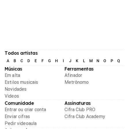
Todos artistas
A
B
C
D
E
F
G
H
I
J
K
L
M
N
O
P
Q
R
Músicas
Ferramentas
Em alta
Afinador
Estilos musicais
Metrônomo
Novidades
Videos
Comunidade
Assinaturas
Entrar ou criar conta
Cifra Club PRO
Enviar cifras
Cifra Club Academy
Pedir videoaula