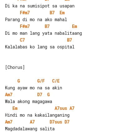
F#m7
B7
Em
F#m7
B7
Em
C7
B7
Kalalabas ko lang sa ospital

[Chorus]

G
G/F
C/E
Am7
D7
G
Em
A7sus
A7
Am7
A7
D7sus
D7
Magdadalawang salita
