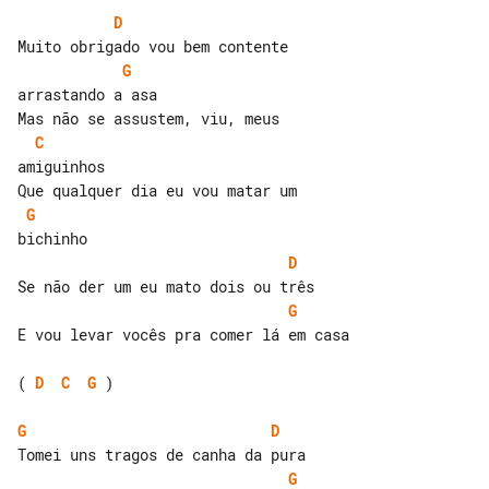
D
G
arrastando a asa

C
amiguinhos

G
D
G
E vou levar vocês pra comer lá em casa

( 
D
C
G
 )

G
D
G