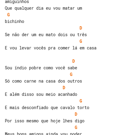
amiguinhos

G
D
G
E vou levar vocês pra comer lá em casa

D
G
D
G
D
G