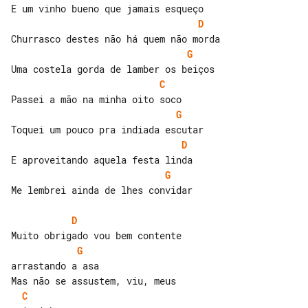
D
G
C
G
D
G
Me lembrei ainda de lhes convidar

D
G
arrastando a asa

C