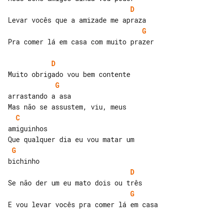
D
G
Pra comer lá em casa com muito prazer

D
G
arrastando a asa

C
amiguinhos

G
D
G