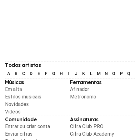
Todos artistas
A
B
C
D
E
F
G
H
I
J
K
L
M
N
O
P
Q
R
Músicas
Ferramentas
Em alta
Afinador
Estilos musicais
Metrônomo
Novidades
Videos
Comunidade
Assinaturas
Entrar ou criar conta
Cifra Club PRO
Enviar cifras
Cifra Club Academy