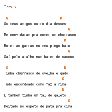
Tom
:
G
G
D
G
D
G
Saí pelo atalho num bater de cascos

G
D
G
D
G
Deitado no espeto de pata pra cima
