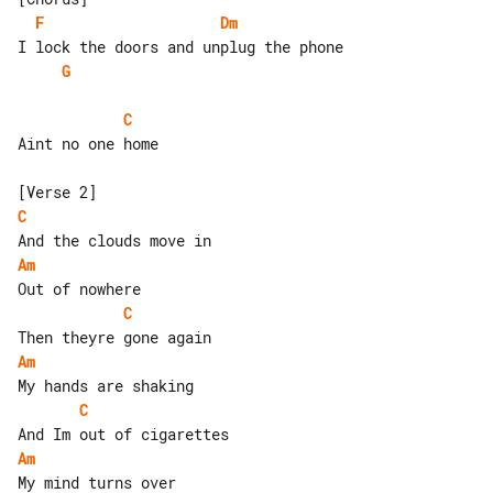
F
Dm
G
C
Aint no one home

C
Am
C
Am
C
Am