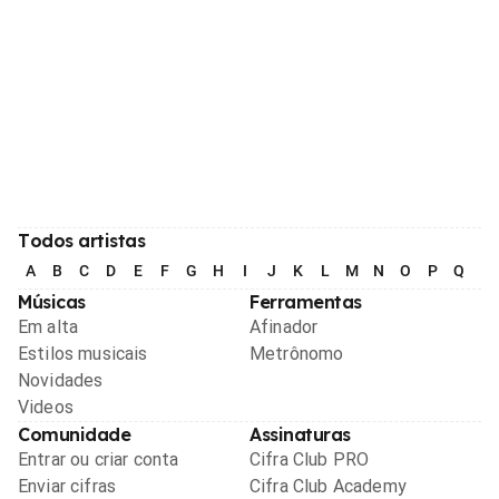
Todos artistas
A
B
C
D
E
F
G
H
I
J
K
L
M
N
O
P
Q
R
Músicas
Ferramentas
Em alta
Afinador
Estilos musicais
Metrônomo
Novidades
Videos
Comunidade
Assinaturas
Entrar ou criar conta
Cifra Club PRO
Enviar cifras
Cifra Club Academy