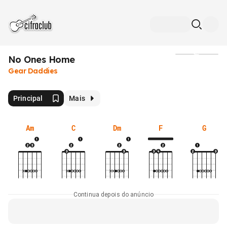
No Ones Home
Mídia
Gear Daddies
Principal
Mais
Am
C
Dm
F
G
Continua depois do anúncio