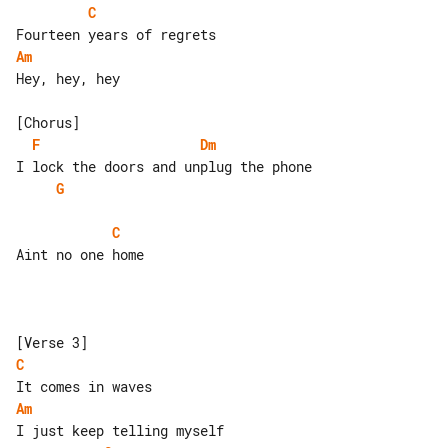
C
Am
Hey, hey, hey

F
Dm
G
C
Aint no one home

C
Am