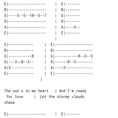
E|------------------    |  E|-------

B|------------------    |  B|-------

G|----5--5--10--5--7    |  G|-------

D|------------------    |  D|-------

A|------------------    |  A|----3--

E|------------------    |  E|-------

                        |           

E|------------     |  E|------------------  

B|------------     |  B|------------------  

G|-----------0     |  G|-----------0--2--5  

D|---3--0--3--     |  D|------0--3--------  

A|3-----------     |  A|----3-------------  

E|------------     |  E|------------------  

The sun's in my heart   | And I'm ready

 for love     |  Let the stormy clouds 

chase

E|------------------    |  E|-------
