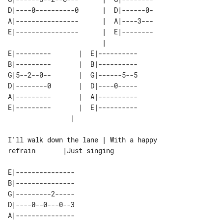
D|----0----------0      |  D|------0-

A|----------------      |  A|----3---

E|----------------      |  E|--------

                        |            

E|---------       |  E|----------  

B|---------       |  B|----------  

G|5--2--0--       |  G|------5--5  

D|--------0       |  D|----0-----  

A|---------       |  A|----------  

E|---------       |  E|----------  

I'll walk down the lane | With a happy 

refrain       |Just singing

E|---------------   

B|---------------   

G|---------2-----   

D|----0--0---0--3   

A|---------------   
