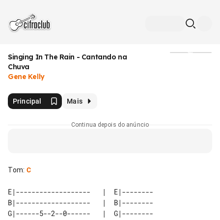
Singing In The Rain - Cantando na
Mídia
Chuva
Gene Kelly
Principal
Mais
Continua depois do anúncio
Tom
:
C
E|-------------------   |  E|--------

B|-------------------   |  B|--------

G|------5--2--0------   |  G|--------
