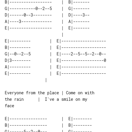
B|------------------    |  B|-------

G|-----------0--2--5    |  G|-------

D|------0--3--------    |  D|----3--

A|----3-------------    |  A|-------

E|------------------    |  E|-------

                        |           

E|---------        |  E|------------------- 

B|---------        |  E|------------------- 

G|--0--2--5        |  E|----2--5--5--2--0-- 

D|3--------        |  E|------------------0 

A|---------        |  E|------------------- 

E|---------        |  E|------------------- 

Everyone from the place | Come on with 

the rain      |  I've a smile on my 

face

E|----------------      |  E|--------

B|----------------      |  B|--------

G|------5--2--0---      |  G|--------
