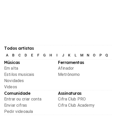
Todos artistas
A
B
C
D
E
F
G
H
I
J
K
L
M
N
O
P
Q
R
Músicas
Ferramentas
Em alta
Afinador
Estilos musicais
Metrônomo
Novidades
Videos
Comunidade
Assinaturas
Entrar ou criar conta
Cifra Club PRO
Enviar cifras
Cifra Club Academy
Pedir videoaula