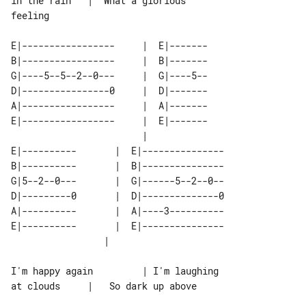
in the rain   |  What a glorious 

feeling

E|-----------------     |  E|-------

B|-----------------     |  B|-------

G|----5--5--2--0---     |  G|----5--

D|----------------0     |  D|-------

A|-----------------     |  A|-------

E|-----------------     |  E|-------

                        |           

E|----------       |  E|--------------- 

B|----------       |  B|--------------- 

G|5--2--0---       |  G|------5--2--0-- 

D|---------0       |  D|--------------0 

A|----------       |  A|----3---------- 

E|----------       |  E|--------------- 

I'm happy again         | I'm laughing 

at clouds     |   So dark up above
