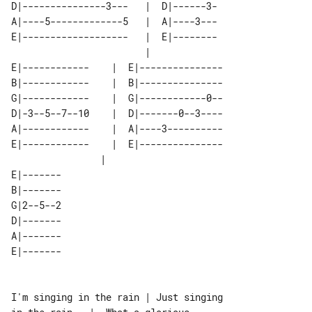
D|---------------3---   |  D|------3-

A|----5-------------5   |  A|----3---

E|-------------------   |  E|--------

                        |            

E|------------    |  E|---------------

B|------------    |  B|---------------

G|------------    |  G|------------0--

D|-3--5--7--10    |  D|-------0--3----

A|------------    |  A|----3----------

E|------------    |  E|---------------

                |                   

E|-------    

B|-------    

G|2--5--2    

D|-------    

A|-------    

E|-------    

I'm singing in the rain | Just singing 
