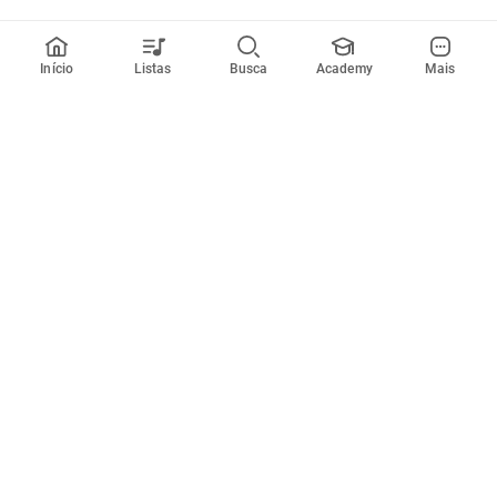
Início
Listas
Busca
Academy
Mais
Todos artistas
A
B
C
D
E
F
G
H
I
J
K
L
M
N
O
P
Q
R
Músicas
Ferramentas
Em alta
Afinador
Estilos musicais
Metrônomo
Novidades
Videos
Comunidade
Assinaturas
Entrar ou criar conta
Cifra Club PRO
Enviar cifras
Cifra Club Academy
Pedir videoaula