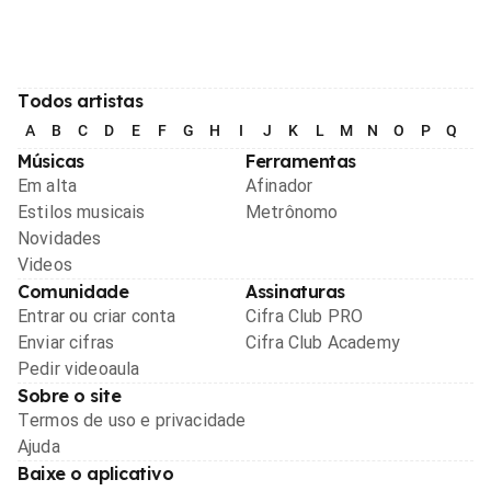
Todos artistas
A
B
C
D
E
F
G
H
I
J
K
L
M
N
O
P
Q
R
Músicas
Ferramentas
Em alta
Afinador
Estilos musicais
Metrônomo
Novidades
Videos
Comunidade
Assinaturas
Entrar ou criar conta
Cifra Club PRO
Enviar cifras
Cifra Club Academy
Pedir videoaula
Sobre o site
Termos de uso e privacidade
Ajuda
Baixe o aplicativo