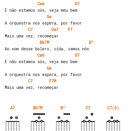
Cm6
D7
Gm
C7
Cm7
F7
Bb7M
Bº
Cm6
D7
Gm
C7
F7M
A7
Bb7M
Bº
C7
C7(9)