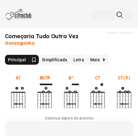
Começaria Tudo Outra Vez
Mídia
Gonzaguinha
Principal
Simplificada
Letra
Mais
A7
Bb7M
Bº
C7
C7(9)
Continua depois do anúncio