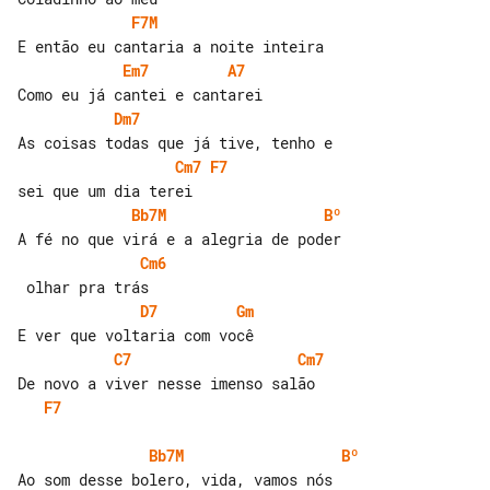
F7M
Em7
A7
Dm7
Cm7
F7
Bb7M
Bº
Cm6
D7
Gm
C7
Cm7
F7
Bb7M
Bº