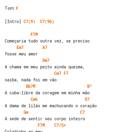
Tom
:
F
[Intro] 
C7(9)
C7(9b)
F7M
Em7
A7
Dm7
Cm7
F7
Bb7M
Bº
Cm6
D7
Gm
C7
F7M
C7/5+