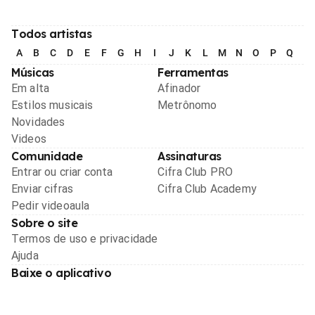
Todos artistas
A
B
C
D
E
F
G
H
I
J
K
L
M
N
O
P
Q
R
Músicas
Ferramentas
Em alta
Afinador
Estilos musicais
Metrônomo
Novidades
Videos
Comunidade
Assinaturas
Entrar ou criar conta
Cifra Club PRO
Enviar cifras
Cifra Club Academy
Pedir videoaula
Sobre o site
Termos de uso e privacidade
Ajuda
Baixe o aplicativo