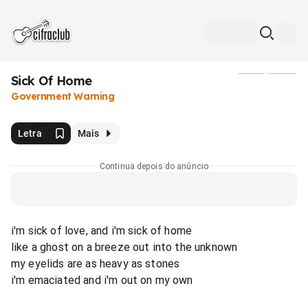
Sick Of Home
Mídia
Government Warning
Letra
Mais
Continua depois do anúncio
i'm sick of love, and i'm sick of home
like a ghost on a breeze out into the unknown
my eyelids are as heavy as stones
i'm emaciated and i'm out on my own