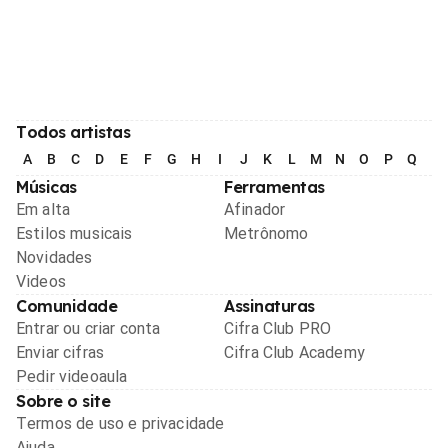
Todos artistas
A
B
C
D
E
F
G
H
I
J
K
L
M
N
O
P
Q
R
Músicas
Ferramentas
Em alta
Afinador
Estilos musicais
Metrônomo
Novidades
Videos
Comunidade
Assinaturas
Entrar ou criar conta
Cifra Club PRO
Enviar cifras
Cifra Club Academy
Pedir videoaula
Sobre o site
Termos de uso e privacidade
Ajuda