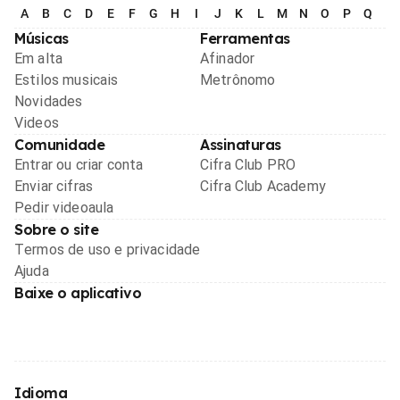
A
B
C
D
E
F
G
H
I
J
K
L
M
N
O
P
Q
R
Músicas
Ferramentas
Em alta
Afinador
Estilos musicais
Metrônomo
Novidades
Videos
Comunidade
Assinaturas
Entrar ou criar conta
Cifra Club PRO
Enviar cifras
Cifra Club Academy
Pedir videoaula
Sobre o site
Termos de uso e privacidade
Ajuda
Baixe o aplicativo
Idioma