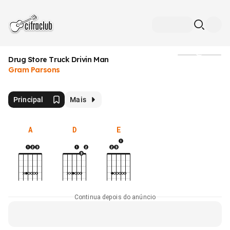
Drug Store Truck Drivin Man
Mídia
Gram Parsons
Principal
Mais
A
D
E
Continua depois do anúncio