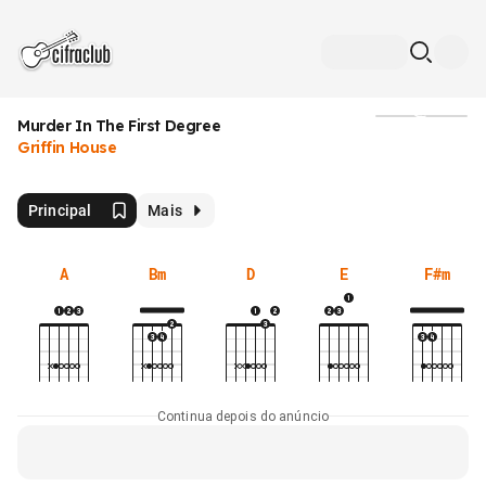
Murder In The First Degree
Mídia
Griffin House
Principal
Mais
A
Bm
D
E
F#m
Continua depois do anúncio