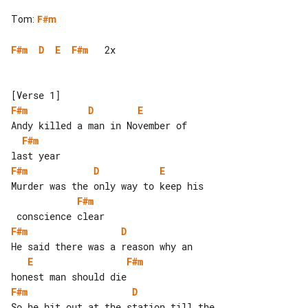
Tom
:
F#m
F#m
D
E
F#m
   2x

F#m
D
E
F#m
F#m
D
E
F#m
F#m
D
E
F#m
F#m
D