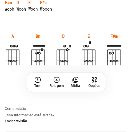
F#m
D
E
F#m
Wooh Wooh Wooh Woooh

A
Bm
D
E
F#m
Tom
Rolagem
Mídia
Opções
Composição
:
Essa informação está errada?
Enviar revisão