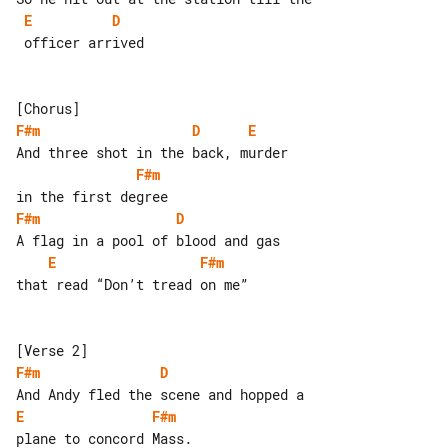
E
D
 officer arrived

F#m
D
E
F#m
F#m
D
E
F#m
that read “Don’t tread on me”

F#m
D
E
F#m