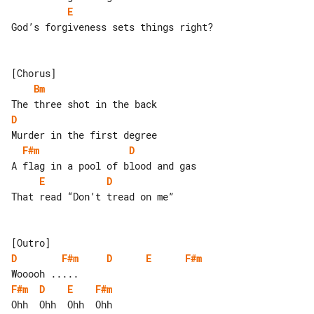
E
God’s forgiveness sets things right?

Bm
D
F#m
D
E
D
That read “Don’t tread on me”

D
F#m
D
E
F#m
F#m
D
E
F#m