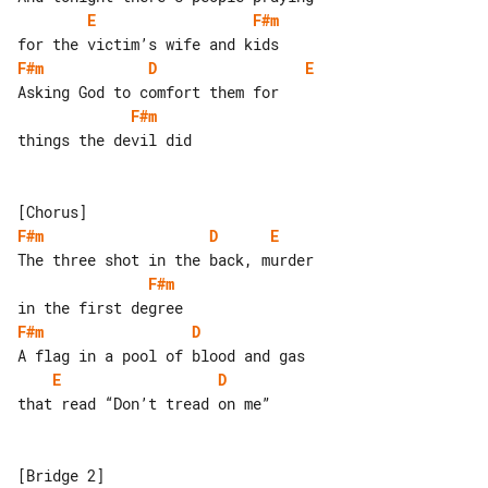
E
F#m
F#m
D
E
F#m
things the devil did

F#m
D
E
F#m
F#m
D
E
D
that read “Don’t tread on me”
