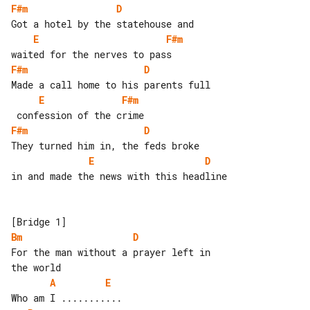
F#m
D
E
F#m
F#m
D
E
F#m
F#m
D
E
D
in and made the news with this headline

Bm
D
For the man without a prayer left in 

A
E