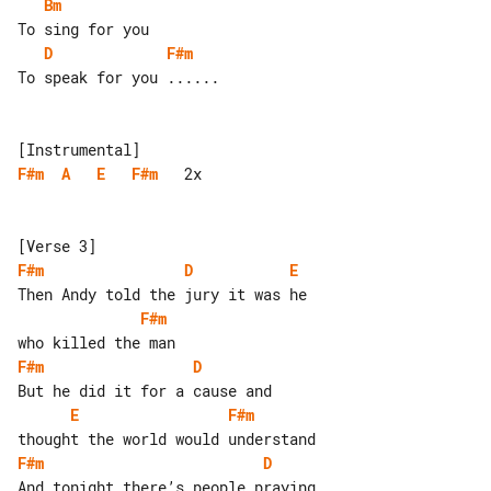
Bm
D
F#m
To speak for you ......

F#m
A
E
F#m
   2x

F#m
D
E
F#m
F#m
D
E
F#m
F#m
D