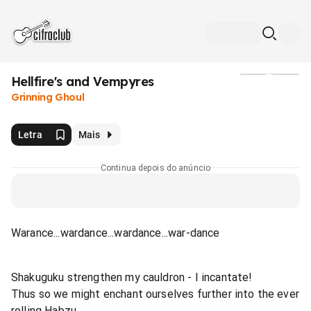
Hellfire's and Vempyres
Mídia
Grinning Ghoul
Letra
Mais
Continua depois do anúncio
Warance...wardance...wardance...war-dance
Shakuguku strengthen my cauldron - I incantate!
Thus so we might enchant ourselves further into the ever
rolling Habzu