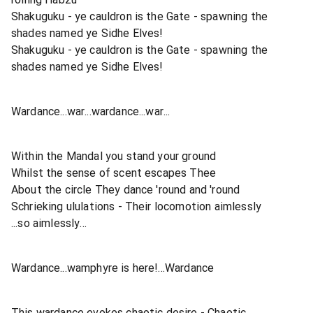
Shakuguku - ye cauldron is the Gate - spawning the
shades named ye Sidhe Elves!
Shakuguku - ye cauldron is the Gate - spawning the
shades named ye Sidhe Elves!
Wardance...war...wardance...war...
Within the Mandal you stand your ground
Whilst the sense of scent escapes Thee
About the circle They dance 'round and 'round
Schrieking ululations - Their locomotion aimlessly
...so aimlessly...
Wardance...wamphyre is here!...Wardance
This wardance evokes chaotic desire - Chaotic