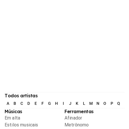
Todos artistas
A
B
C
D
E
F
G
H
I
J
K
L
M
N
O
P
Q
R
Músicas
Ferramentas
Em alta
Afinador
Estilos musicais
Metrônomo