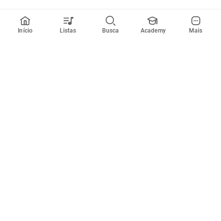
Início
Listas
Busca
Academy
Mais
Todos artistas
A
B
C
D
E
F
G
H
I
J
K
L
M
N
O
P
Q
R
Músicas
Ferramentas
Em alta
Afinador
Estilos musicais
Metrônomo
Novidades
Videos
Comunidade
Assinaturas
Entrar ou criar conta
Cifra Club PRO
Enviar cifras
Cifra Club Academy
Pedir videoaula