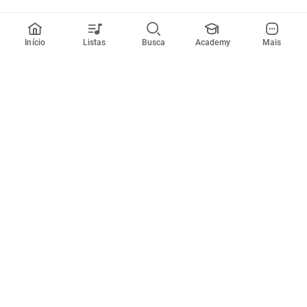
Início
Listas
Busca
Academy
Mais
Todos artistas
A
B
C
D
E
F
G
H
I
J
K
L
M
N
O
P
Q
R
Músicas
Ferramentas
Em alta
Afinador
Estilos musicais
Metrônomo
Novidades
Videos
Comunidade
Assinaturas
Entrar ou criar conta
Cifra Club PRO
Enviar cifras
Cifra Club Academy
Pedir videoaula