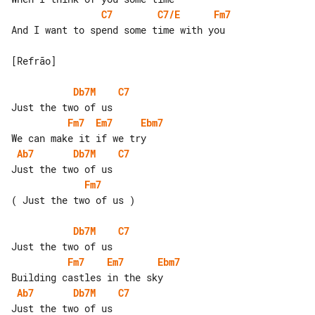
C7
C7/E
Fm7
And I want to spend some time with you

[Refrão]

Db7M
C7
Fm7
Em7
Ebm7
Ab7
Db7M
C7
Fm7
( Just the two of us )

Db7M
C7
Fm7
Em7
Ebm7
Ab7
Db7M
C7