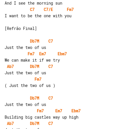
C7
C7/E
Fm7
I want to be the one with you

[Refrão Final]

Db7M
C7
Fm7
Em7
Ebm7
Ab7
Db7M
C7
Fm7
( Just the two of us )

Db7M
C7
Fm7
Em7
Ebm7
Ab7
Db7M
C7