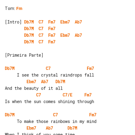
Tom
:
Fm
[Intro] 
Db7M
C7
Fm7
Ebm7
Ab7
Db7M
C7
Fm7
Db7M
C7
Fm7
Ebm7
Ab7
Db7M
C7
Fm7
[Primeira Parte]

Db7M
C7
Fm7
Ebm7
Ab7
Db7M
C7
C7/E
Fm7
Is when the sun comes shining through

Db7M
C7
Fm7
Ebm7
Ab7
Db7M