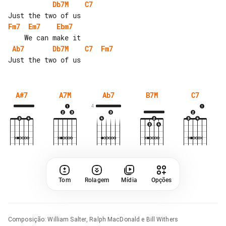
Db7M
C7
Fm7
Em7
Ebm7
Ab7
Db7M
C7
Fm7
A#7
A7M
Ab7
B7M
C7
4
Tom
Rolagem
Mídia
Opções
Composição
:
William Salter, Ralph MacDonald e Bill Withers