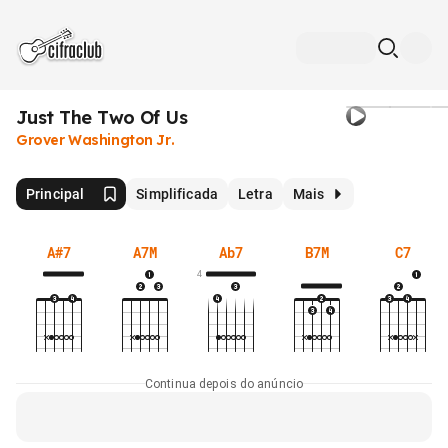
Just The Two Of Us
Grover Washington Jr.
Principal
Simplificada
Letra
Mais
A#7
A7M
Ab7
B7M
C7
4
Continua depois do anúncio