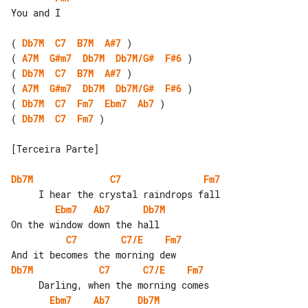
You and I

( 
Db7M
C7
B7M
A#7
( 
A7M
G#m7
Db7M
Db7M/G#
F#6
( 
Db7M
C7
B7M
A#7
( 
A7M
G#m7
Db7M
Db7M/G#
F#6
( 
Db7M
C7
Fm7
Ebm7
Ab7
( 
Db7M
C7
Fm7
 )

[Terceira Parte]

Db7M
C7
Fm7
Ebm7
Ab7
Db7M
C7
C7/E
Fm7
Db7M
C7
C7/E
Fm7
Ebm7
Ab7
Db7M