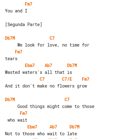
Fm7
You and I

[Segunda Parte]

Db7M
C7
Fm7
Ebm7
Ab7
Db7M
C7
C7/E
Fm7
And it don't make no flowers grow

Db7M
C7
Fm7
Ebm7
Ab7
Db7M