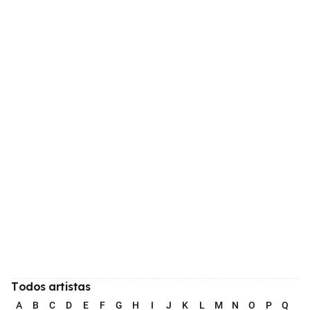
Todos artistas
A
B
C
D
E
F
G
H
I
J
K
L
M
N
O
P
Q
R