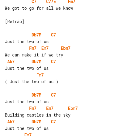
C7
C7/E
Fm7
We got to go for all we know

[Refrão]

Db7M
C7
Fm7
Em7
Ebm7
Ab7
Db7M
C7
Fm7
( Just the two of us )

Db7M
C7
Fm7
Em7
Ebm7
Ab7
Db7M
C7
Fm7