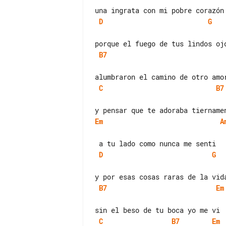
D
G
B7
C
B7
Em
A
D
G
B7
Em
C
B7
Em