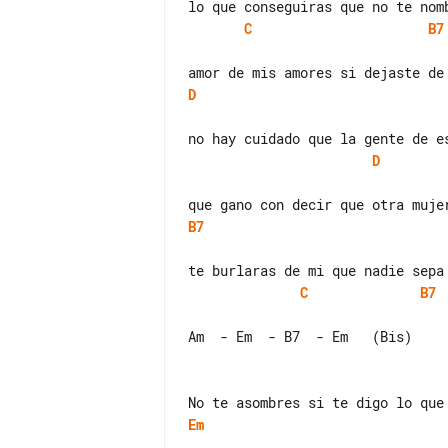
C
B7
D
D
B7
C
B7
Am  - Em  - B7  - Em   (Bis)

Em