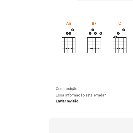
Am
B7
C
Composição
:
Essa informação está errada?
Enviar revisão