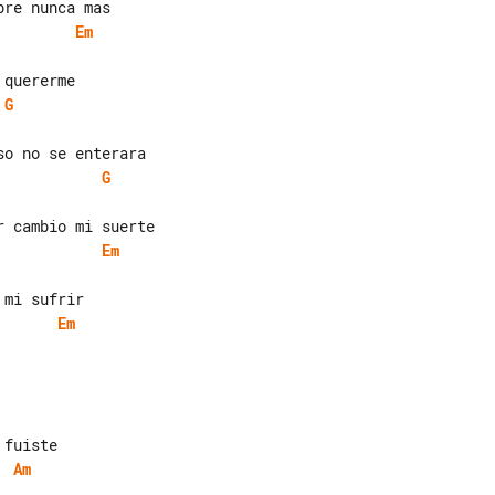
Em
G
G
Em
Em
Am