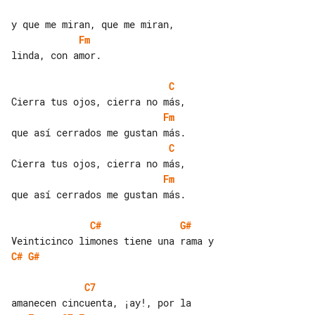
Fm
linda, con amor.

C
Fm
C
Fm
que así cerrados me gustan más.

C#
G#
C#
G#
C7