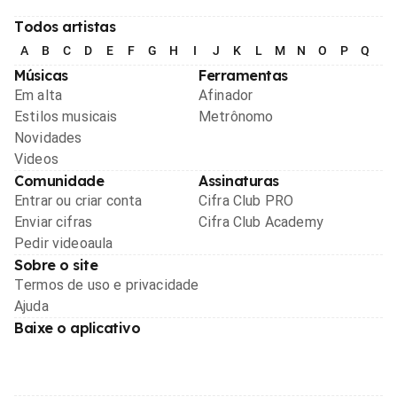
Todos artistas
A
B
C
D
E
F
G
H
I
J
K
L
M
N
O
P
Q
R
Músicas
Ferramentas
Em alta
Afinador
Estilos musicais
Metrônomo
Novidades
Videos
Comunidade
Assinaturas
Entrar ou criar conta
Cifra Club PRO
Enviar cifras
Cifra Club Academy
Pedir videoaula
Sobre o site
Termos de uso e privacidade
Ajuda
Baixe o aplicativo