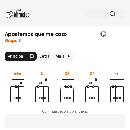
Apostemos que me caso
Grupo 5
Principal
Letra
Mais
A#m
C
C#
C7
Fm
4
Continua depois do anúncio