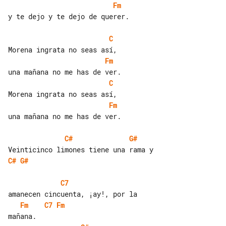
Fm
y te dejo y te dejo de querer.

C
Fm
C
Fm
una mañana no me has de ver.

C#
G#
C#
G#
C7
Fm
C7
Fm