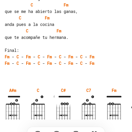
C
Fm
C
Fm
C
Fm
que te acompañe tu hermana.

Fm
 - 
C
 - 
Fm
 - 
C
 - 
Fm
 - 
C
 - 
Fm
 - 
C
 - 
Fm
Fm
 - 
C
 - 
Fm
 - 
C
 - 
Fm
 - 
C
 - 
Fm
 - 
C
 - 
Fm
A#m
C
C#
C7
Fm
4