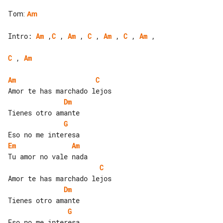
Tom
:
Am
Intro: 
Am
 ,
C
 , 
Am
 , 
C
 , 
Am
 , 
C
 , 
Am
 , 

C
 , 
Am
Am
C
Dm
G
Em
Am
C
Dm
G