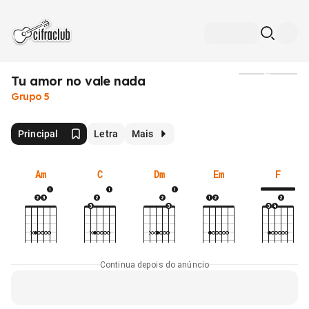
Tu amor no vale nada
Mídia
Grupo 5
Principal
Letra
Mais
Am
C
Dm
Em
F
Continua depois do anúncio