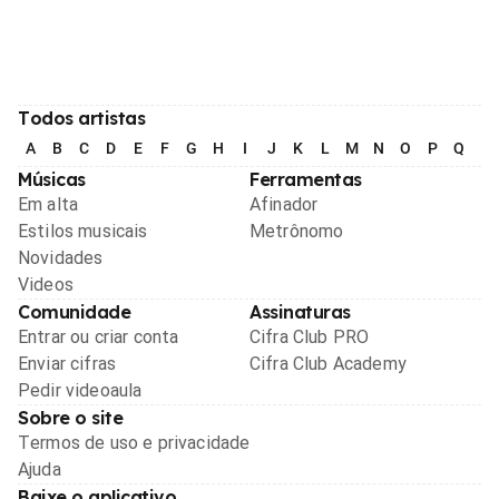
Todos artistas
A
B
C
D
E
F
G
H
I
J
K
L
M
N
O
P
Q
R
Músicas
Ferramentas
Em alta
Afinador
Estilos musicais
Metrônomo
Novidades
Videos
Comunidade
Assinaturas
Entrar ou criar conta
Cifra Club PRO
Enviar cifras
Cifra Club Academy
Pedir videoaula
Sobre o site
Termos de uso e privacidade
Ajuda
Baixe o aplicativo