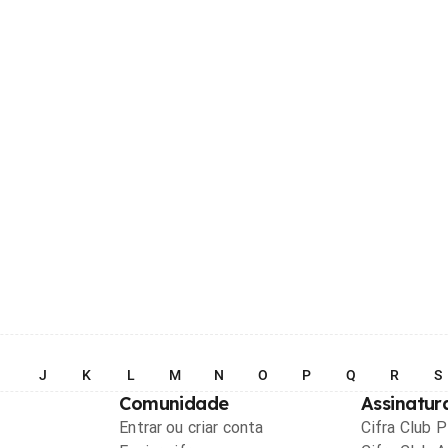
I
J
K
L
M
N
O
P
Q
R
S
Comunidade
Assinatur
Entrar ou criar conta
Cifra Club 