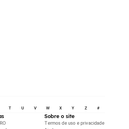
T
U
V
W
X
Y
Z
#
as
Sobre o site
PRO
Termos de uso e privacidade