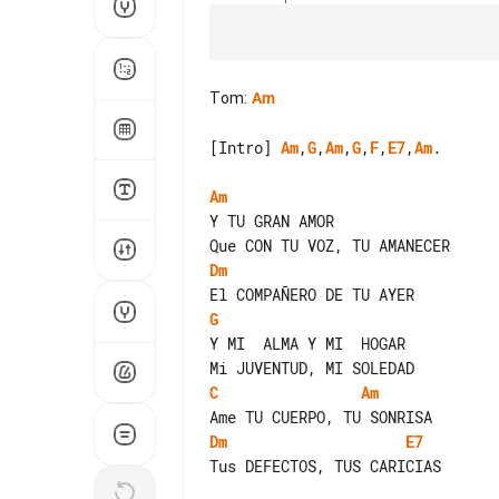
Tom
:
Am
[Intro] 
Am
,
G
,
Am
,
G
,
F
,
E7
,
Am
.

Am
Y TU GRAN AMOR

Dm
G
C
Am
Dm
E7
Tus DEFECTOS, TUS CARICIAS
