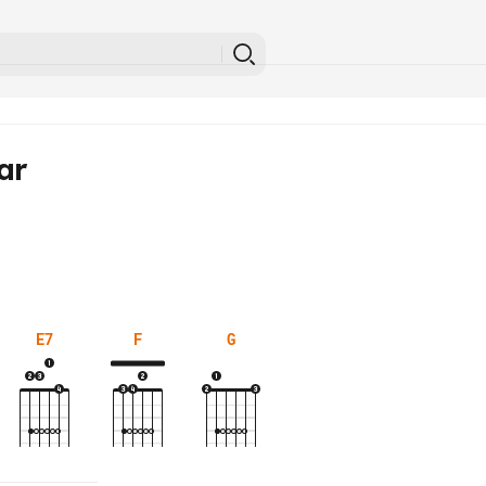
ar
E7
F
G