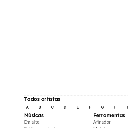
Todos artistas
A
B
C
D
E
F
G
H
Músicas
Ferramentas
Em alta
Afinador