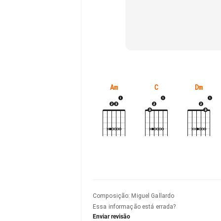
Am
C
Dm
Composição
:
Miguel Gallardo
Essa informação está errada?
Enviar revisão