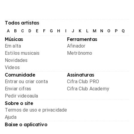
Todos artistas
A
B
C
D
E
F
G
H
I
J
K
L
M
N
O
P
Q
R
Músicas
Ferramentas
Em alta
Afinador
Estilos musicais
Metrônomo
Novidades
Videos
Comunidade
Assinaturas
Entrar ou criar conta
Cifra Club PRO
Enviar cifras
Cifra Club Academy
Pedir videoaula
Sobre o site
Termos de uso e privacidade
Ajuda
Baixe o aplicativo