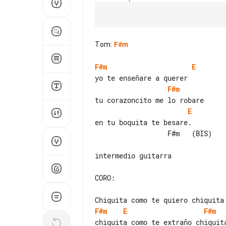
Tom
:
F#m
F#m
E
F#m
E
en tu boquita te besare.

                  F#m   (BIS)

intermedio guitarra

CORO:

F#m
E
F#m
chiquita como te extraño chiquita