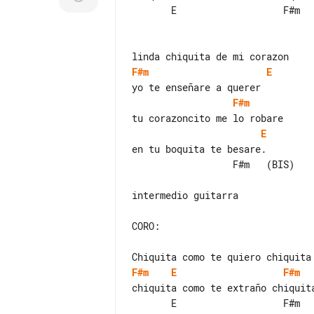
       E                   F#m    (BIS)

F#m
E
F#m
E
en tu boquita te besare.

                  F#m   (BIS)

intermedio guitarra

CORO:

F#m
E
F#m
chiquita como te extraño chiquita
       E                   F#m    (BIS)
