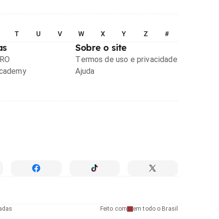
T
U
V
W
X
Y
Z
#
as
Sobre o site
PRO
Termos de uso e privacidade
Academy
Ajuda
radas
Feito com
em todo o Brasil