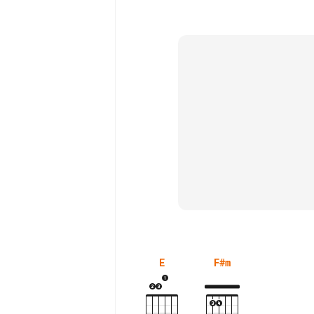
E
F#m