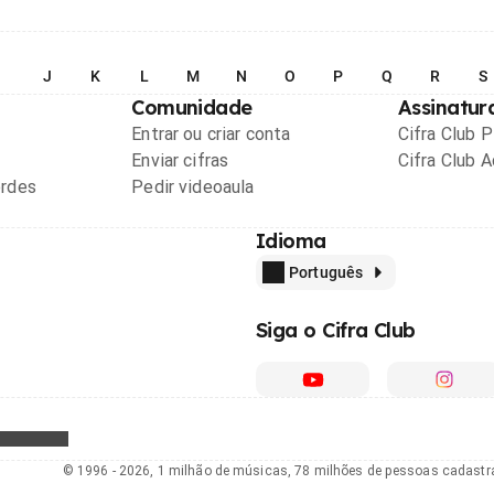
I
J
K
L
M
N
O
P
Q
R
S
Comunidade
Assinatur
Entrar ou criar conta
Cifra Club 
Enviar cifras
Cifra Club 
ordes
Pedir videoaula
Idioma
Português
Siga o Cifra Club
© 1996 - 2026, 1 milhão de músicas, 78 milhões de pessoas cadast