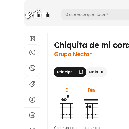
Chiquita de mi cor
Grupo Néctar
Principal
Mais
E
F#m
Continua depois do anúncio