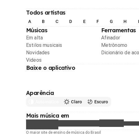
Todos artistas
A
B
C
D
E
F
G
H
Músicas
Ferramentas
Em alta
Afinador
Estilos musicais
Metrônomo
Novidades
Dicionário de ac
Videos
Baixe o aplicativo
Aparência
Automático
Claro
Escuro
Mais música em
O maior site de ensino de música do Brasil